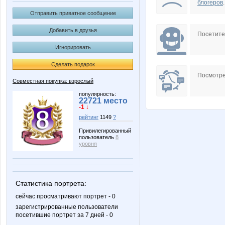
блогеров
.
Отправить приватное сообщение
Добавить в друзья
Посетит
Игнорировать
Сделать подарок
Посмотре
Совместная покупка: взрослый
популярность:
22721 место
-1 ↓
рейтинг
1149
?
Привилегированный
пользователь
8
уровня
Статистика портрета:
сейчас просматривают портрет - 0
зарегистрированные пользователи
посетившие портрет за 7 дней - 0