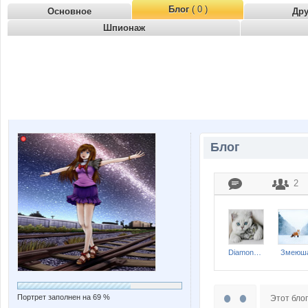
Блог
( 0 )
Основное
Др
Шпионаж
Блог
2
Diamond Crumb
Змеюш
Портрет заполнен на 69 %
Этот блог